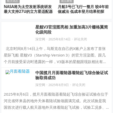
航天动态
观点聚焦
NASA将为太空发射系统研发
月船3号已飞行一整月 较4年前
最大支持27U的立方星适配器
做减法 低成本登月结果初探
星舰V3官渲图亮相 加重加高3片栅格翼简
化级间段
深空网
·
2025年8月14日
·
评论关闭
北京时间8月14日上午，马斯克在自己的X账户上发布了首张
星际飞船 星舰V3（Starship Version 3）的官方渲染图。跟几
个月前接受采访时透露的一样，V3版本的星舰跟现款相比有…
中国揽月月面着陆器着陆起飞综合验证试
验取得成功
深空网
·
2025年8月9日
·
评论关闭
2025年8月6日，揽月月面着陆器着陆起飞综合验证试验在位于
河北省怀来县的地外天体着陆试验场圆满完成。此次试验是我
国首次进行载人航天器地外天体着陆起飞试验，试验工况多、