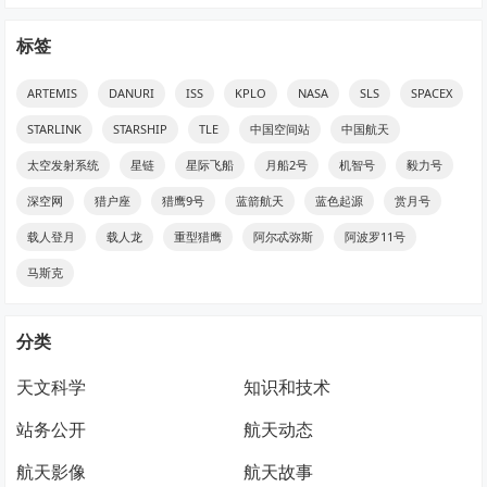
标签
ARTEMIS
DANURI
ISS
KPLO
NASA
SLS
SPACEX
STARLINK
STARSHIP
TLE
中国空间站
中国航天
太空发射系统
星链
星际飞船
月船2号
机智号
毅力号
深空网
猎户座
猎鹰9号
蓝箭航天
蓝色起源
赏月号
载人登月
载人龙
重型猎鹰
阿尔忒弥斯
阿波罗11号
马斯克
分类
天文科学
知识和技术
站务公开
航天动态
航天影像
航天故事