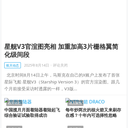
星舰V3官渲图亮相 加重加高3片栅格翼简
化级间段
2025年8月14日
·
评论关闭
航天动态
北京时间8月14日上午，马斯克在自己的X账户上发布了首张
星际飞船 星舰V3（Starship Version 3）的官方渲染图。跟几
个月前接受采访时透露的一样，V3版…
航天动态
观点聚焦
中国揽月月面着陆器着陆起飞
每年炒两次的核火箭又来刷存
综合验证试验取得成功
在感？十年内可选择性忽略