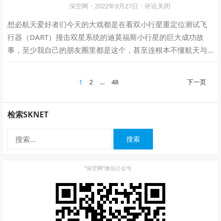
深空网
·
2022年9月27日
·
评论关闭
想必航天爱好者们今天的大戏都是在看双小行星重定位测试飞
行器（DART）撞击双星系统的迪莫福斯小行星的巨大成功故
事，至少我自己的朋友圈里都是这个，甚至连根本不懂航天与
天文的同学和朋友也在疯转。当霍普金斯…
文
1
2
…
48
下一页
章
分
检索SKNET
页
搜
索：
“深空网”微信公众号