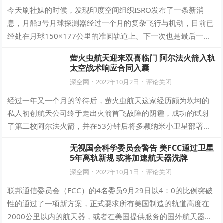
今天刷社媒的时候，发现印度空间组织ISRO发布了一条新消
息，月船3号月球探测器经过一个月的复杂飞行与机动，目前已
经处在月球150×177公里的准圆轨道上。下一次也是最后一次
组合体变轨机动将在2天后的8…
萤火虫航天迎来双喜临门 阿尔法火箭入轨
太空战术响应合同入囊
深空网
·
2022年10月2日
·
评论关闭
经过一年又一个月的等待后，萤火虫航天这家经历颇为坎坷的
私人初创航天公司终于走出火箭首飞故障的阴霾，成功的试射
了第二枚阿尔法火箭，并在53分钟后将多颗纳米小卫星部署在
300公里高度的近地轨道上，萤火虫航…
无视国会科学委员会警告 美FCC通过卫星
5年离轨新规 或将加速航天器洗牌
深空网
·
2022年10月1日
·
评论关闭
联邦通信委员会（FCC）的4名委员9月29日以4：0的比例突破
性的通过了一项新方案，正式要求所有美国制造的轨道高度在
2000公里以内的航天器，或者在美国提供服务的国外航天器，