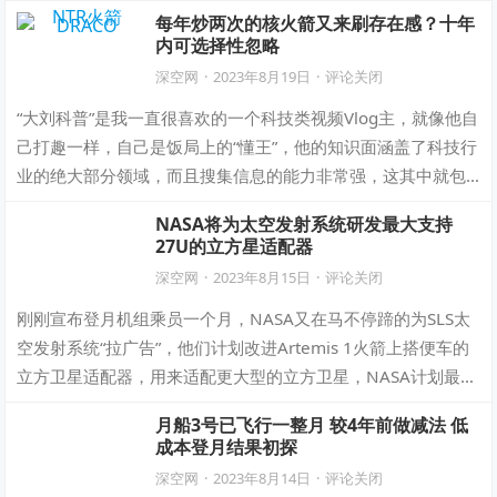
试验周期长、技术难度高，是我国载…
每年炒两次的核火箭又来刷存在感？十年
内可选择性忽略
深空网
·
2023年8月19日
·
评论关闭
“大刘科普”是我一直很喜欢的一个科技类视频Vlog主，就像他自
己打趣一样，自己是饭局上的“懂王”，他的知识面涵盖了科技行
业的绝大部分领域，而且搜集信息的能力非常强，这其中就包
含了航天领域。昨天看了大刘…
NASA将为太空发射系统研发最大支持
27U的立方星适配器
深空网
·
2023年8月15日
·
评论关闭
刚刚宣布登月机组乘员一个月，NASA又在马不停蹄的为SLS太
空发射系统“拉广告”，他们计划改进Artemis 1火箭上搭便车的
立方卫星适配器，用来适配更大型的立方卫星，NASA计划最大
支持到27个U。…
月船3号已飞行一整月 较4年前做减法 低
成本登月结果初探
深空网
·
2023年8月14日
·
评论关闭