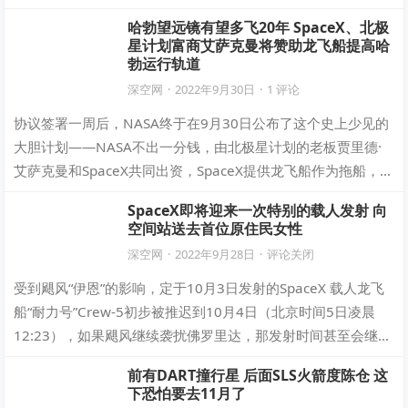
均需要在结束服务后的5年内…
哈勃望远镜有望多飞20年 SpaceX、北极
星计划富商艾萨克曼将赞助龙飞船提高哈
勃运行轨道
深空网
·
2022年9月30日
·
1 评论
协议签署一周后，NASA终于在9月30日公布了这个史上少见的
大胆计划——NASA不出一分钱，由北极星计划的老板贾里德·
艾萨克曼和SpaceX共同出资，SpaceX提供龙飞船作为拖船，目
标是将老态龙钟、…
SpaceX即将迎来一次特别的载人发射 向
空间站送去首位原住民女性
深空网
·
2022年9月28日
·
评论关闭
受到飓风“伊恩”的影响，定于10月3日发射的SpaceX 载人龙飞
船“耐力号”Crew-5初步被推迟到10月4日（北京时间5日凌晨
12:23），如果飓风继续袭扰佛罗里达，那发射时间甚至会继续
推迟到5日…
前有DART撞行星 后面SLS火箭度陈仓 这
下恐怕要去11月了